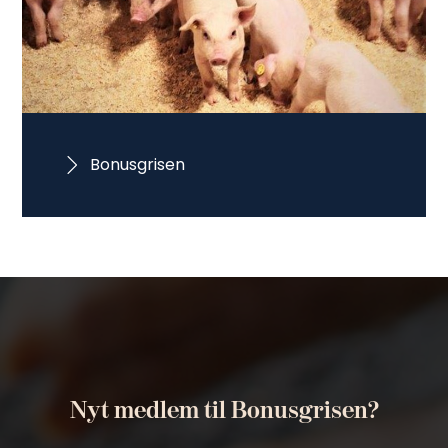
Bonusgrisen
Nyt medlem til Bonusgrisen?