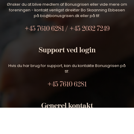
Ønsker du at blive medlem af Bonusgrisen eller vide mere om
foreningen - kontakt venligst direktør Bo Skaanning Ebbesen
på bo@bonusgrisen.dk eller på tlf:
+45 7610 6281 / +45 2032 7249
Support ved login
Hvis du har brug for support, kan du kontakte Bonusgrisen på
tlf:
+45 7610 6281
Generel kontakt
Bonusgrisen
Ådalen 7D
DK-6600 Vejen