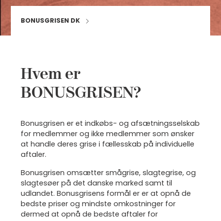
BONUSGRISEN DK
OM BONUSGRISEN / ABOUT BONUSGRISEN
Hvem er
BONUSGRISEN?
Bonusgrisen er et indkøbs- og afsætningsselskab
for medlemmer og ikke medlemmer som ønsker
at handle deres grise i fællesskab på individuelle
aftaler.
Bonusgrisen omsætter smågrise, slagtegrise, og
slagtesøer på det danske marked samt til
udlandet. Bonusgrisens formål er er at opnå de
bedste priser og mindste omkostninger for
dermed at opnå de bedste aftaler for