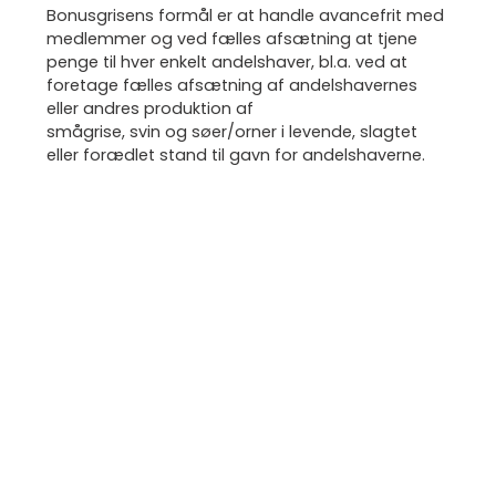
Bonusgrisens formål er at handle avancefrit med
medlemmer og ved fælles afsætning at tjene
penge til hver enkelt andelshaver, bl.a. ved at
foretage fælles afsætning af andelshavernes
eller andres produktion af
smågrise, svin og søer/orner i levende, slagtet
eller forædlet stand til gavn for andelshaverne.